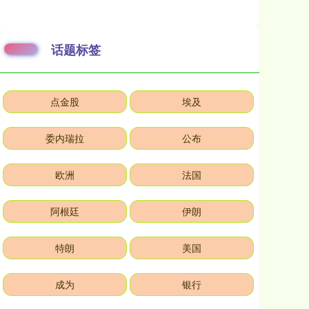
话题标签
点金股
埃及
委内瑞拉
公布
欧洲
法国
阿根廷
伊朗
特朗
美国
成为
银行