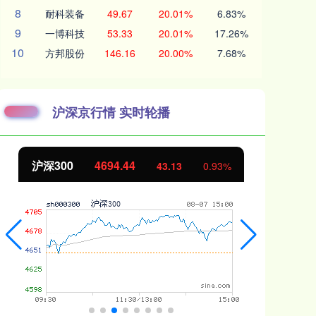
8
耐科装备
49.67
20.01%
6.83%
9
一博科技
53.33
20.01%
17.26%
10
方邦股份
146.16
20.00%
7.68%
沪深京行情 实时轮播
北证50
1134.24
创
11.37
1.01%