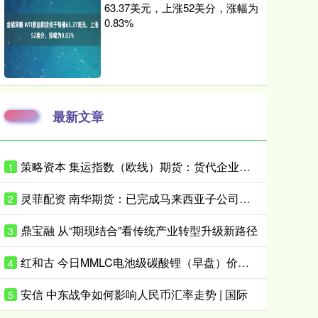
63.37美元，上涨52美分，涨幅为
0.83%
最新文章
策略资本 集运指数（欧线）期货：货代企业的“避风港”
1
灵菲配资 南华期货：已完成马来西亚子公司注册登记手续
2
鼎宝融 从“期现结合”看传统产业转型升级新路径
3
红和古 今日MMLC电池级碳酸锂（早盘）价格与上日持平，中间价报157000元/吨
4
安信 中东战争如何影响人民币汇率走势 | 国际
5