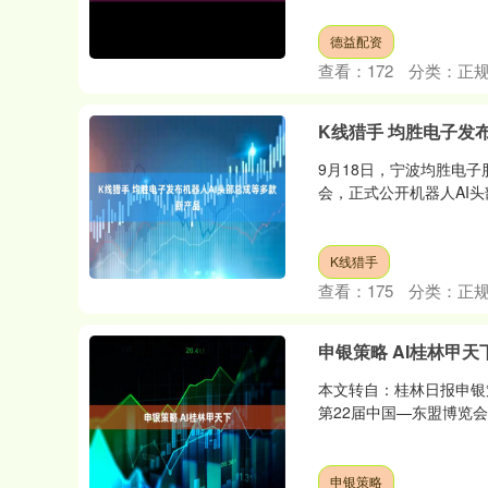
德益配资
查看：
172
分类：
正
K线猎手 均胜电子发
9月18日，宁波均胜电
会，正式公开机器人AI头部总
深证成指
14311.01
.68
1.02%
200.89
1
K线猎手
查看：
175
分类：
正
申银策略 AI桂林甲天
本文转自：桂林日报申银策
第22届中国—东盟博览会
申银策略