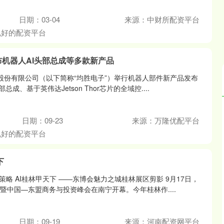
日期：03-04
来源：中财所配资平台
规好的配资平台
布机器人AI头部总成等多款新产品
子股份有限公司（以下简称“均胜电子”）举行机器人部件新产品发布
成、基于英伟达Jetson Thor芯片的全域控....
沪深300
4694.44
.42%
43.13
0.93%
日期：09-23
来源：万隆优配平台
规好的配资平台
下
略 AI桂林甲天下 ——东博会魅力之城桂林展区剪影 9月17日，
暨中国—东盟商务与投资峰会在南宁开幕。今年桂林作....
日期：09-19
来源：河南配资网平台