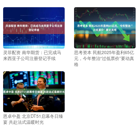
灵菲配资 南华期货：已完成马
思考资本 民航2025年盈利65亿
来西亚子公司注册登记手续
元，今年整治“过低票价”要动真
格
恩卓中盈 北京DT51启幕冬日臻
宴 共赴法式温暖时光