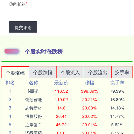
你的邮箱
*
提交评论
个股实时涨跌榜
个股跌幅
个股流入
个股流出
换手率
个股涨幅
排名
名称
最新价
涨幅
换手率
1
N展芯
116.52
396.89%
79.39%
2
锐翔智能
110.02
20.21%
16.80%
3
志特新材
14.8
20.03%
14.18%
4
博腾股份
20.44
20.02%
14.77%
5
近岸蛋白
46.72
20.01%
5.62%
6
毕得医药
61.6
20.01%
6.12%