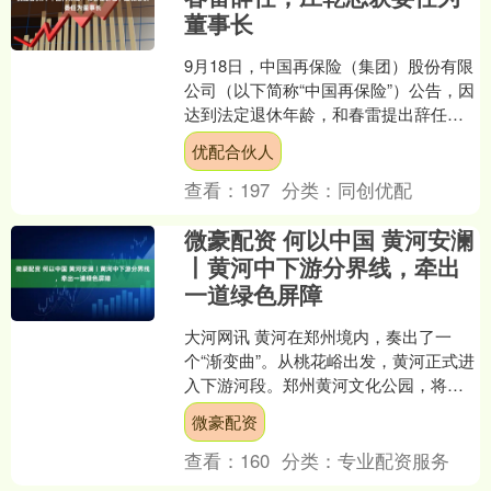
董事长
9月18日，中国再保险（集团）股份有限
公司（以下简称“中国再保险”）公告，因
达到法定退休年龄，和春雷提出辞任公
司董事长、执行董事、董事会战略与可
优配合伙人
持续发展委员会主....
查看：
197
分类：
同创优配
微豪配资 何以中国 黄河安澜
丨黄河中下游分界线，牵出
一道绿色屏障
大河网讯 黄河在郑州境内，奏出了一
个“渐变曲”。从桃花峪出发，黄河正式进
入下游河段。郑州黄河文化公园，将这
一“渐变”收束在一起。如今，这里已经成
微豪配资
为远近闻名的绿色....
查看：
160
分类：
专业配资服务