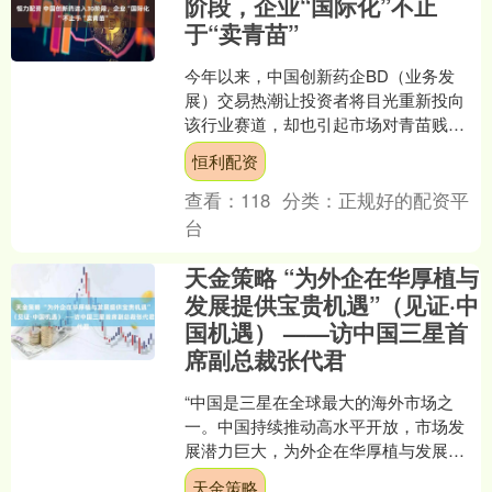
阶段，企业“国际化”不止
于“卖青苗”
今年以来，中国创新药企BD（业务发
展）交易热潮让投资者将目光重新投向
该行业赛道，却也引起市场对青苗贱卖
的隐忧。 不过，随着中国自主研发的创
恒利配资
新管线开始以全球共研的....
查看：
118
分类：
正规好的配资平
台
天金策略 “为外企在华厚植与
发展提供宝贵机遇”（见证·中
国机遇） ——访中国三星首
席副总裁张代君
“中国是三星在全球最大的海外市场之
一。中国持续推动高水平开放，市场发
展潜力巨大，为外企在华厚植与发展提
供宝贵机遇。”中国三星首席副总裁张代
天金策略