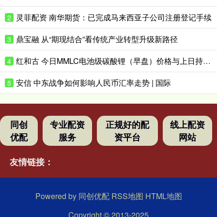
灵菲配资 南华期货：已完成马来西亚子公司注册登记手续
2
鼎宝融 从“期现结合”看传统产业转型升级新路径
3
红和古 今日MMLC电池级碳酸锂（早盘）价格与上日持平，中间价报157000元/吨
4
安信 中东战争如何影响人民币汇率走势 | 国际
5
同创
专业配资
正规好的配
线上配资
优配
服务
资平台
网站
友情链接：
Powered by
同创优配
RSS地图
HTML地图
Copyright
© 2013-2025